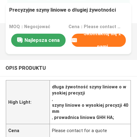
Precyzyjne szyny liniowe o długiej żywotności
MOQ：Negocjować
Cena：Please contact for a quote
Skontaktuj się z
Najlepsza cena
nami
OPIS PRODUKTU
długa żywotność szyny liniowe o w
ysokiej precyzji
,
High Light:
szyny liniowe o wysokiej precyzji 40
mm
,
prowadnica liniowa GHH HA;
Cena
Please contact for a quote