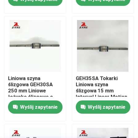
Wycieczka po fabryce
Kontrola jakości
Skontaktuj się z nami
Aktualności
Liniowa szyna
GEH35SA Tokarki
ślizgowa GEH30SA
Liniowa szyna
250 mm Liniowe
ślizgowa 15 mm
Wszystkie przypadki
łożysko ślizgowe o
Interval Linear Motion
długiej żywotności
Rails GEH35CA
Wyślij zapytanie
Wyślij zapytanie
Poprosić o wycenę
Liniowy przewodnik