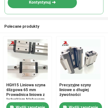
Kontyntynuj
Polecane produkty
Dom
HGH15 Liniowa szyna
Precyzyjne szyny
ślizgowa 65 mm
liniowe o długiej
Produkty
Prowadnica liniowa z
żywotności
łożyskiem blokowym
O nas
Wyślij zapytanie
Wyślij zapytanie