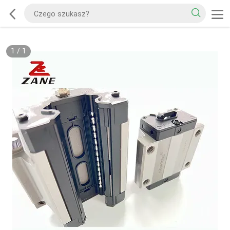
1
/
1