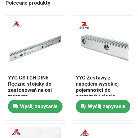
Polecane produkty
YYC CSTGH DIN6
YYC Zestawy z
Ręczne stojaky do
napędem wysokiej
zastosowań na osi
pojemności do
maszyny
systemów cięcia
Dom
laserowego CNC
Wyślij zapytanie
Wyślij zapytanie
Produkty
O nas