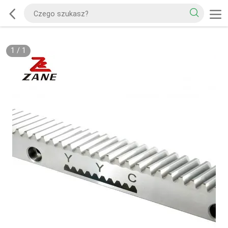
1
/
1