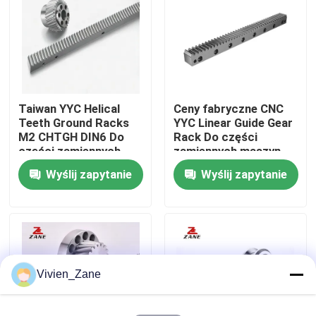
Wycieczka po fabryce
Kontrola jakości
Taiwan YYC Helical
Ceny fabryczne CNC
Teeth Ground Racks
YYC Linear Guide Gear
Skontaktuj się z nami
M2 CHTGH DIN6 Do
Rack Do części
części zamiennych
zamiennych maszyn
maszyn CNC
laserowych CNC
Wyślij zapytanie
Wyślij zapytanie
Aktualności
Wszystkie przypadki
Poprosić o wycenę
Vivien_Zane
Liniowy przewodnik