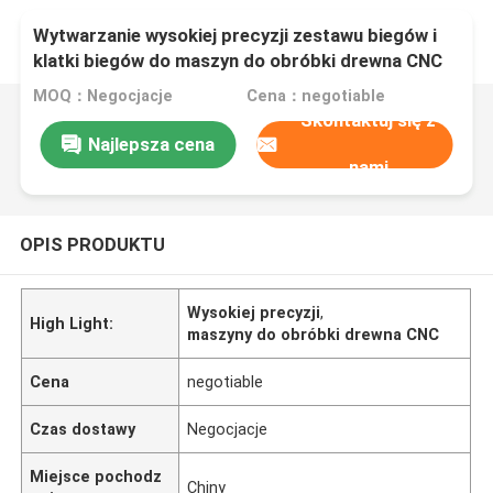
Wytwarzanie wysokiej precyzji zestawu biegów i
klatki biegów do maszyn do obróbki drewna CNC
MOQ：Negocjacje
Cena：negotiable
Skontaktuj się z
Najlepsza cena
nami
OPIS PRODUKTU
Wysokiej precyzji
,
High Light:
maszyny do obróbki drewna CNC
Cena
negotiable
Czas dostawy
Negocjacje
Miejsce pochodz
Chiny