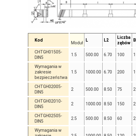
Liczba
Kod
L
L2
B
Moduł
zębów
CHTGH01505-
1.5
500.00
6.70
100
1
DIN5
Wymagania w
zakresie
1.5
1000.00
6.70
200
1
bezpieczeństwa
CHTGH02005-
2
500.00
8.50
75
2
DIN5
CHTGH02010-
2
1000.00
8.50
150
2
DIN5
CHTGH02505-
2.5
500.00
8.50
60
2
DIN5
Wymagania w
zakresie
2.5
1000.00
8.50
120
2