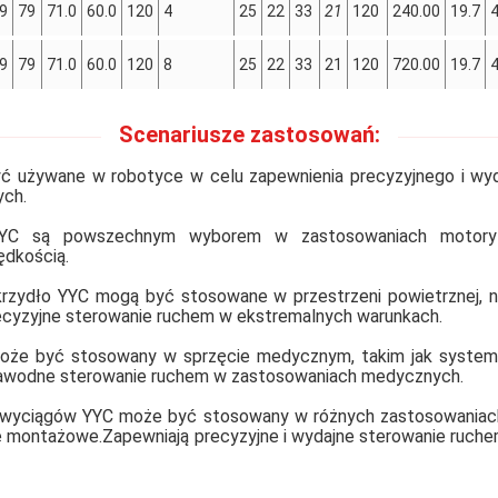
9
79
71.0
60.0
120
4
25
22
33
21
120
240.00
19.7
9
79
71.0
60.0
120
8
25
22
33
21
120
720.00
19.7
Scenariusze zastosowań:
ą być używane w robotyce w celu zapewnienia precyzyjnego i w
ych.
e YYC są powszechnym wyborem w zastosowaniach motory
ędkością.
i skrzydło YYC mogą być stosowane w przestrzeni powietrznej,
ecyzyjne sterowanie ruchem w ekstremalnych warunkach.
oże być stosowany w sprzęcie medycznym, takim jak systemy
iezawodne sterowanie ruchem w zastosowaniach medycznych.
 wyciągów YYC może być stosowany w różnych zastosowaniach 
nie montażowe.Zapewniają precyzyjne i wydajne sterowanie ruche