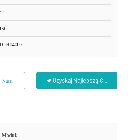
C
ISO
TGH04005
Uzyskaj Najlepszą Cenę
Z Nami
Moduł: