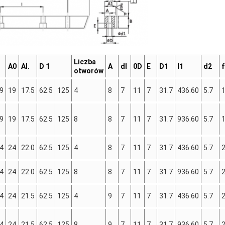
Liczba
A0
Al.
D 1
A
dl
0D
E
D1
I1
d2
f
otworów
9
19
17.5
62.5
125
4
8
7
11
7
31.7
436.60
5.7
1
9
19
17.5
62.5
125
8
8
7
11
7
31.7
936.60
5.7
1
4
24
22.0
62.5
125
4
8
7
11
7
31.7
436.60
5.7
4
24
22.0
62.5
125
8
8
7
11
7
31.7
936.60
5.7
4
24
21.5
62.5
125
4
9
7
11
7
31.7
436.60
5.7
4
24
21.5
62.5
125
8
9
7
11
7
31.7
936.60
5.7