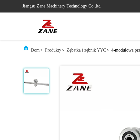
Jiangsu Zane Machinery Technology Co.,ltd
Dom
>
Produkty
>
Zębatka i zębnik YYC
>
4-modułowa prz