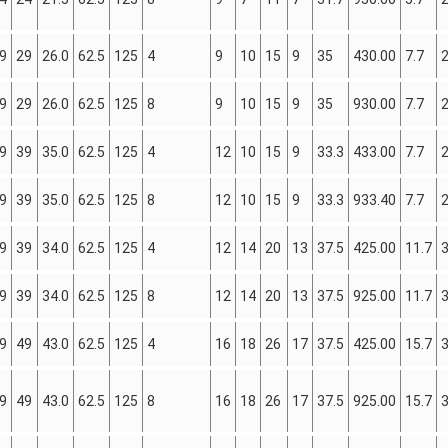
9
29
26.0
62.5
125
4
9
10
15
9
35
430.00
7.7
9
29
26.0
62.5
125
8
9
10
15
9
35
930.00
7.7
9
39
35.0
62.5
125
4
12
10
15
9
33.3
433.00
7.7
9
39
35.0
62.5
125
8
12
10
15
9
33.3
933.40
7.7
9
39
34.0
62.5
125
4
12
14
20
13
37.5
425.00
11.7
9
39
34.0
62.5
125
8
12
14
20
13
37.5
925.00
11.7
9
49
43.0
62.5
125
4
16
18
26
17
37.5
425.00
15.7
9
49
43.0
62.5
125
8
16
18
26
17
37.5
925.00
15.7