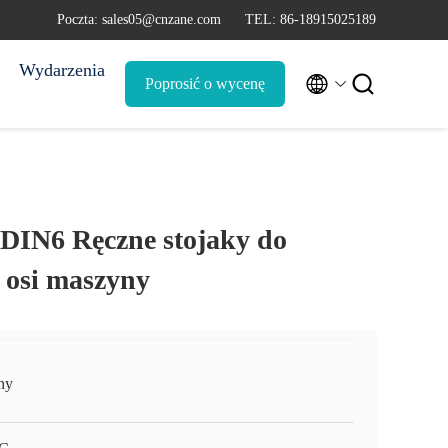
Poczta: sales05@cnzane.com
TEL: 86-18915025189
Wydarzenia


Poprosić o wycenę
N6 Ręczne stojaky do
 osi maszyny
ny