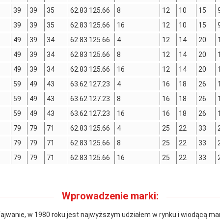
39
39
35
62.83 125.66
8
12
10
15
39
39
35
62.83 125.66
16
12
10
15
49
39
34
62.83 125.66
4
12
14
20
49
39
34
62.83 125.66
8
12
14
20
49
39
34
62.83 125.66
16
12
14
20
59
49
43
63.62 127.23
4
16
18
26
59
49
43
63.62 127.23
8
16
18
26
59
49
43
63.62 127.23
16
16
18
26
79
79
71
62.83 125.66
4
25
22
33
79
79
71
62.83 125.66
8
25
22
33
79
79
71
62.83 125.66
16
25
22
33
Wprowadzenie marki:
ajwanie, w 1980 roku.jest najwyższym udziałem w rynku i wiodącą ma