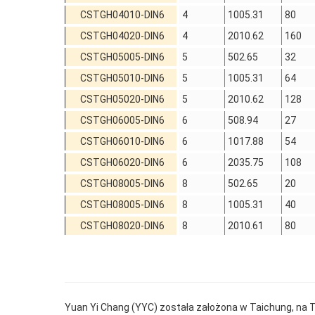
CSTGH04010-DIN6
4
1005.31
80
CSTGH04020-DIN6
4
2010.62
160
CSTGH05005-DIN6
5
502.65
32
CSTGH05010-DIN6
5
1005.31
64
CSTGH05020-DIN6
5
2010.62
128
CSTGH06005-DIN6
6
508.94
27
CSTGH06010-DIN6
6
1017.88
54
CSTGH06020-DIN6
6
2035.75
108
CSTGH08005-DIN6
8
502.65
20
CSTGH08005-DIN6
8
1005.31
40
CSTGH08020-DIN6
8
2010.61
80
Yuan Yi Chang (YYC) została założona w Taichung, na T