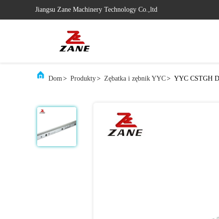
Jiangsu Zane Machinery Technology Co.,ltd
Dom
>
Produkty
>
Zębatka i zębnik YYC
>
YYC CSTGH DIN6