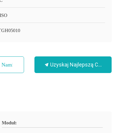
C
ISO
TGH05010
Uzyskaj Najlepszą Cenę
Z Nami
Moduł: