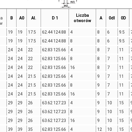
Liczba
ba
B
A0
Al.
D 1
A
0dl
0D
otworów
ów
19
19
17.5
62.44 124.88
4
8
6
9.5
19
19
17.5
62.44 124.88
8
8
6
9.5
24
24
22
62.83 125.66
4
8
7
11
24
24
22
62.83 125.66
8
8
7
11
24
24
22
62.83 125.66
16
8
7
11
24
24
21.5
62.83 125.66
4
9
7
11
24
24
21.5
62.83 125.66
8
9
7
11
24
24
21.5
62.83 125.66
16
9
7
11
29
29
26
63.62 127.23
4
9
10
15
29
29
26
63.62 127.23
8
9
10
15
29
29
26
63.62 127.23
16
9
10
15
39
39
35
62.83 125.66
4
12
10
15