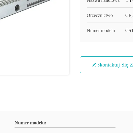
Nazwa handlowa
YY
Orzecznictwo
CE,
Numer modelu
CS
Skontaktuj Się 
Numer modelu: