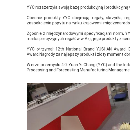
YYC rozszerzyła swoją bazę produkcyjną i produkcyjną w 
Obecnie produkty YYC obejmują: regały, skrzydła, rega
zaspokojenia popytu na rynku krajowym i międzynarod
Zgodnie z międzynarodowymi specyfikacjami norm, YYC 
marka precyzyjnych regałów w Azji, jego produkty z ser
YYC otrzymał 12th National Brand YUSHAN Award, B
Award,Nagrody za najlepszy produkt i złoty moment obr
W erze przemysłu 4.0, Yuan Yi Chang (YYC) and the Indu
Processing and Forecasting Manufacturing Management