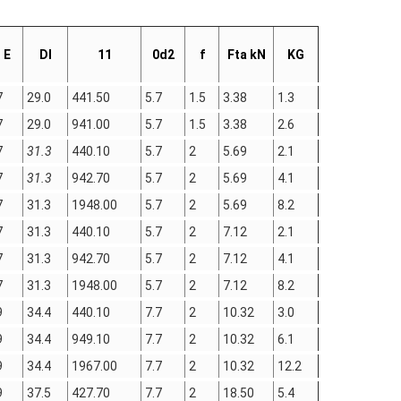
E
DI
11
0d2
f
Fta kN
KG
7
29.0
441.50
5.7
1.5
3.38
1.3
7
29.0
941.00
5.7
1.5
3.38
2.6
7
31.3
440.10
5.7
2
5.69
2.1
7
31.3
942.70
5.7
2
5.69
4.1
7
31.3
1948.00
5.7
2
5.69
8.2
7
31.3
440.10
5.7
2
7.12
2.1
7
31.3
942.70
5.7
2
7.12
4.1
7
31.3
1948.00
5.7
2
7.12
8.2
9
34.4
440.10
7.7
2
10.32
3.0
9
34.4
949.10
7.7
2
10.32
6.1
9
34.4
1967.00
7.7
2
10.32
12.2
9
37.5
427.70
7.7
2
18.50
5.4