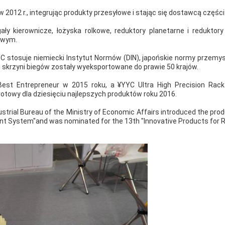
2012 r., integrując produkty przesyłowe i stając się dostawcą części ś
ły kierownicze, łożyska rolkowe, reduktory planetarne i reduktory 
owym.
stosuje niemiecki Instytut Normów (DIN), japońskie normy przemysło
ii skrzyni biegów zostały wyeksportowane do prawie 50 krajów.
est Entrepreneur w 2015 roku, a ¥YYC Ultra High Precision Rack
otowy dla dziesięciu najlepszych produktów roku 2016.
strial Bureau of the Ministry of Economic Affairs introduced the pro
 System"and was nominated for the 13th "Innovative Products for R