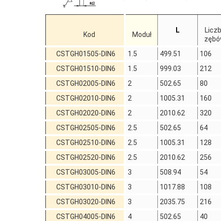
L
Licz
Kod
Moduł
zęb
CSTGH01505-DIN6
1.5
499.51
106
CSTGH01510-DIN6
1.5
999.03
212
CSTGH02005-DIN6
2
502.65
80
CSTGH02010-DIN6
2
1005.31
160
CSTGH02020-DIN6
2
2010.62
320
CSTGH02505-DIN6
2.5
502.65
64
CSTGH02510-DIN6
2.5
1005.31
128
CSTGH02520-DIN6
2.5
2010.62
256
CSTGH03005-DIN6
3
508.94
54
CSTGH03010-DIN6
3
1017.88
108
CSTGH03020-DIN6
3
2035.75
216
CSTGH04005-DIN6
4
502.65
40