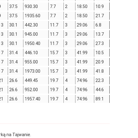
9
37.5
930.30
7.7
2
18.50
10.9
9
37.5
1935.60
7.7
2
18.50
21.7
13
30.1
442.30
11.7
3
29.06
6.8
13
30.1
945.00
11.7
3
29.06
13.7
13
30.1
1950.40
11.7
3
29.06
27.3
17
31.4
446.10
15.7
3
41.99
10.5
17
31.4
955.00
15.7
3
41.99
20.9
17
31.4
1973.00
15.7
3
41.99
41.8
21
26.6
449.45
19.7
4
74.96
22.3
21
26.6
952.00
19.7
4
74.96
44.6
21
26.6
1957.40
19.7
4
74.96
89.1
rką na Tajwanie.