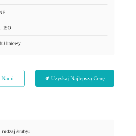
NE
，ISO
uł liniowy
Z Nami
Uzyskaj Najlepszą Cenę
rodzaj śruby: