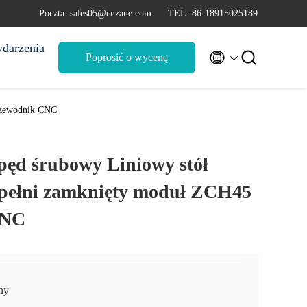
Poczta: sales05@cnzane.com
TEL: 86-18915025189
darzenia


Poprosić o wycenę
rzewodnik CNC
pęd śrubowy Liniowy stół
pełni zamknięty moduł ZCH45
CNC
ny