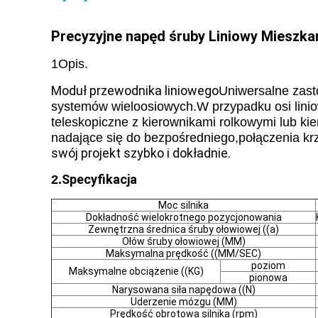
Precyzyjne napęd śruby Liniowy Mieszk
1Opis.
Moduł przewodnika liniowego
Uniwersalne zast
systemów wieloosiowych.W przypadku osi liniowy
teleskopiczne z kierownikami rolkowymi lub k
nadające się do bezpośredniego,połączenia krzy
swój projekt szybko i dokładnie.
Specyfikacja
2.
Moc silnika
Dokładność wielokrotnego pozycjonowania
Zewnętrzna średnica śruby ołowiowej ((a)
Ołów śruby ołowiowej (MM)
Maksymalna prędkość ((MM/SEC)
poziom
Maksymalne obciążenie ((KG)
pionowa
Narysowana siła napędowa ((N)
Uderzenie mózgu (MM)
Prędkość obrotowa silnika (rpm)