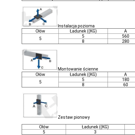
Instalacja pozioma
Ołów
Ładunek ((KG)
A
5
560
5
8
280
Montowanie ścienne
Ołów
Ładunek ((KG)
A
5
180
5
8
60
Zestaw pionowy
Ołów
Ładunek ((KG)
5
3