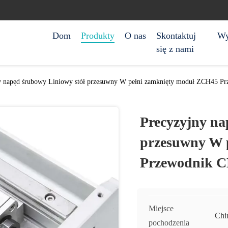
Dom
Produkty
O nas
Skontaktuj
Wy
się z nami
y napęd śrubowy Liniowy stół przesuwny W pełni zamknięty moduł ZCH45 P
Precyzyjny na
przesuwny W 
Przewodnik 
Miejsce
Chi
pochodzenia