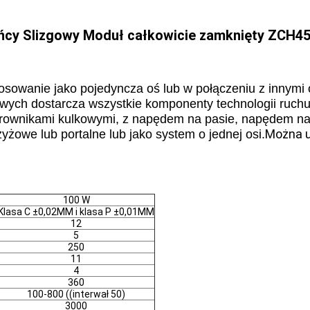
ańcy Slizgowy Moduł całkowicie zamknięty ZCH4
osowanie jako pojedyncza oś lub w połączeniu z innymi
ch dostarcza wszystkie komponenty technologii ruchu li
ierownikami kulkowymi, z napędem na pasie, napędem na 
Można u
żowe lub portalne lub jako system o jednej osi.
100 W
Klasa C ±0,02MM i klasa P ±0,01MM
12
5
250
11
4
360
100-800 ((interwał 50)
3000