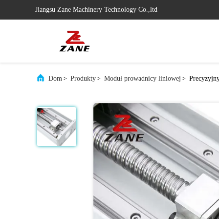
Jiangsu Zane Machinery Technology Co.,ltd
Dom
>
Produkty
>
Moduł prowadnicy liniowej
>
Precyzyjn