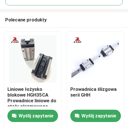
Polecane produkty
Liniowe łożysko
Prowadnica ślizgowa
Dom
blokowe HGH35CA
serii GHH
Prowadnice liniowe do
stołu plazmowego
Produkty
CNC
Wyślij zapytanie
Wyślij zapytanie
O nas