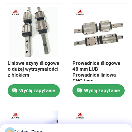
Wycieczka po fabryce
Kontrola jakości
Skontaktuj się z nami
Liniowe szyny ślizgowe
Prowadnica ślizgowa
o dużej wytrzymałości
48 mm LUB
Aktualności
z blokiem
Prowadnica liniowa
CNC typu
kwadratowego
Wyślij zapytanie
Wyślij zapytanie
Wszystkie przypadki
GEH25CA
Poprosić o wycenę
Liniowy przewodnik