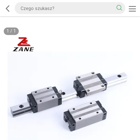
1
/
1